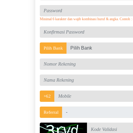
Minimal 6 karakter dan wajib kombinasi huruf & angka. Contoh :
Pilih Bank
+62
Referral