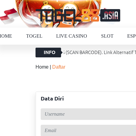
HOME
TOGEL
LIVE CASINO
SLOT
ES
NT - E-WALLET - QRIS (SCAN BARCODE). Link Alternatif TOGEL88 :
INFO
Home |
Daftar
Data Diri