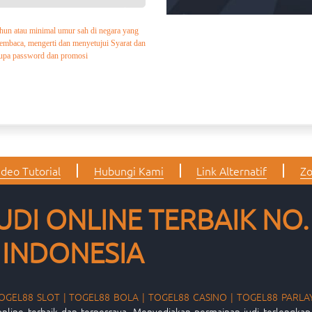
hun atau minimal umur sah di negara yang
membaca, mengerti dan menyetujui Syarat dan
 lupa password dan promosi
ideo Tutorial
Hubungi Kami
Link Alternatif
Zo
UDI ONLINE TERBAIK NO.
 INDONESIA
OGEL88 SLOT |
TOGEL88 BOLA |
TOGEL88 CASINO |
TOGEL88 PARLAY
nline terbaik dan terpercaya. Menyediakan permainan judi terlengkap 