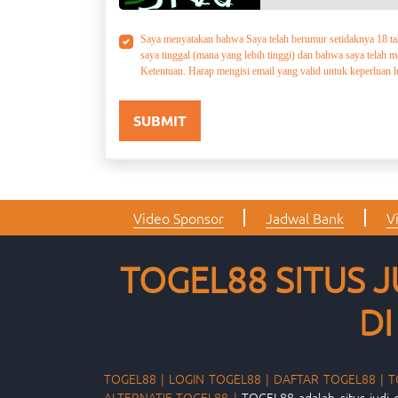
Saya menyatakan bahwa Saya telah berumur setidaknya 18 ta
saya tinggal (mana yang lebih tinggi) dan bahwa saya telah 
Ketentuan. Harap mengisi email yang valid untuk keperluan
SUBMIT
Video Sponsor
Jadwal Bank
V
TOGEL88 SITUS J
DI
TOGEL88 |
LOGIN TOGEL88 |
DAFTAR TOGEL88 |
T
ALTERNATIF TOGEL88 |
TOGEL88 adalah situs judi o